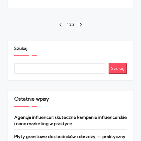
Stronicowanie
1
2
3
PREVIOUS
NEXT
wpisów
PAGE
PAGE
Szukaj
Szukaj
Ostatnie wpisy
Agencja influencer: skuteczne kampanie influencerskie
i nano marketing w praktyce
Płyty granitowe do chodników i obrzeży — praktyczny