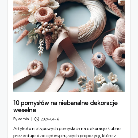
10 pomysłów na niebanalne dekoracje
weselne
By
admin
2024-04-16
Posted
by
Artykuł o nietypowych pomysłach na dekoracje ślubne
prezentuje dziesięć inspirujących propozycji, które z