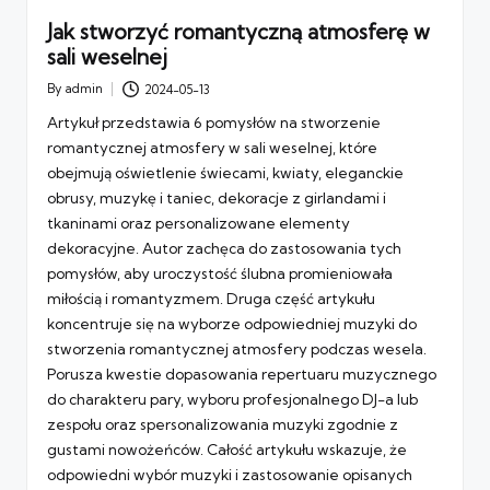
Jak stworzyć romantyczną atmosferę w
sali weselnej
By
admin
2024-05-13
Posted
by
Artykuł przedstawia 6 pomysłów na stworzenie
romantycznej atmosfery w sali weselnej, które
obejmują oświetlenie świecami, kwiaty, eleganckie
obrusy, muzykę i taniec, dekoracje z girlandami i
tkaninami oraz personalizowane elementy
dekoracyjne. Autor zachęca do zastosowania tych
pomysłów, aby uroczystość ślubna promieniowała
miłością i romantyzmem. Druga część artykułu
koncentruje się na wyborze odpowiedniej muzyki do
stworzenia romantycznej atmosfery podczas wesela.
Porusza kwestie dopasowania repertuaru muzycznego
do charakteru pary, wyboru profesjonalnego DJ-a lub
zespołu oraz spersonalizowania muzyki zgodnie z
gustami nowożeńców. Całość artykułu wskazuje, że
odpowiedni wybór muzyki i zastosowanie opisanych