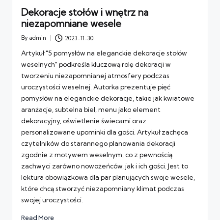
Dekoracje stołów i wnętrz na
niezapomniane wesele
By
admin
2023-11-30
Posted
by
Artykuł "5 pomysłów na eleganckie dekoracje stołów
weselnych" podkreśla kluczową rolę dekoracji w
tworzeniu niezapomnianej atmosfery podczas
uroczystości weselnej. Autorka prezentuje pięć
pomysłów na eleganckie dekoracje, takie jak kwiatowe
aranżacje, subtelna biel, menu jako element
dekoracyjny, oświetlenie świecami oraz
personalizowane upominki dla gości. Artykuł zachęca
czytelników do starannego planowania dekoracji
zgodnie z motywem weselnym, co z pewnością
zachwyci zarówno nowożeńców, jak i ich gości. Jest to
lektura obowiązkowa dla par planujących swoje wesele,
które chcą stworzyć niezapomniany klimat podczas
swojej uroczystości.
Read More