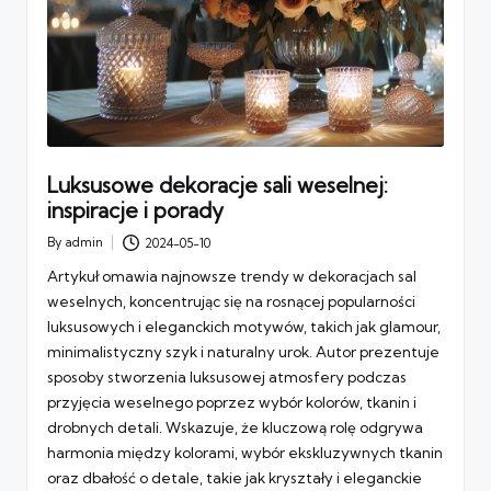
Luksusowe dekoracje sali weselnej:
inspiracje i porady
By
admin
2024-05-10
Posted
by
Artykuł omawia najnowsze trendy w dekoracjach sal
weselnych, koncentrując się na rosnącej popularności
luksusowych i eleganckich motywów, takich jak glamour,
minimalistyczny szyk i naturalny urok. Autor prezentuje
sposoby stworzenia luksusowej atmosfery podczas
przyjęcia weselnego poprzez wybór kolorów, tkanin i
drobnych detali. Wskazuje, że kluczową rolę odgrywa
harmonia między kolorami, wybór ekskluzywnych tkanin
oraz dbałość o detale, takie jak kryształy i eleganckie