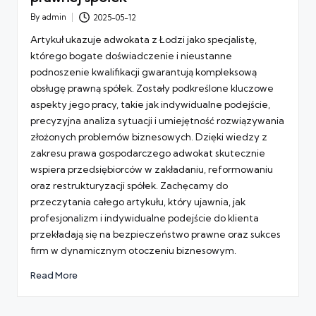
By
admin
2025-05-12
Posted
by
Artykuł ukazuje adwokata z Łodzi jako specjalistę,
którego bogate doświadczenie i nieustanne
podnoszenie kwalifikacji gwarantują kompleksową
obsługę prawną spółek. Zostały podkreślone kluczowe
aspekty jego pracy, takie jak indywidualne podejście,
precyzyjna analiza sytuacji i umiejętność rozwiązywania
złożonych problemów biznesowych. Dzięki wiedzy z
zakresu prawa gospodarczego adwokat skutecznie
wspiera przedsiębiorców w zakładaniu, reformowaniu
oraz restrukturyzacji spółek. Zachęcamy do
przeczytania całego artykułu, który ujawnia, jak
profesjonalizm i indywidualne podejście do klienta
przekładają się na bezpieczeństwo prawne oraz sukces
firm w dynamicznym otoczeniu biznesowym.
Read More