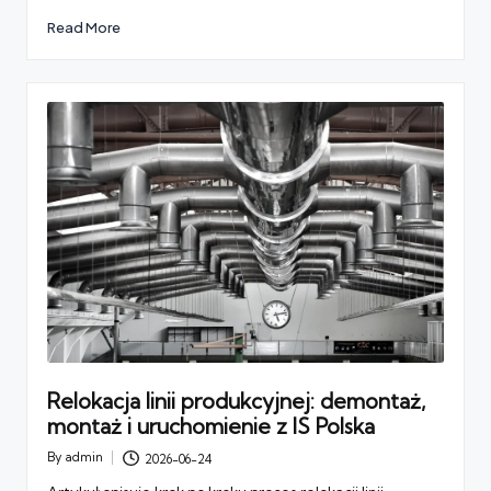
Read More
Relokacja linii produkcyjnej: demontaż,
montaż i uruchomienie z IS Polska
By
admin
2026-06-24
Posted
by