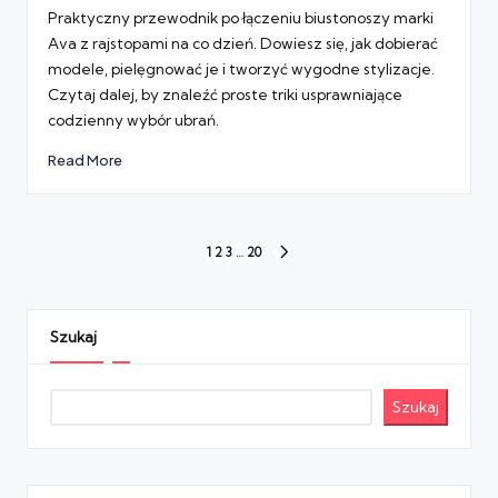
by
Praktyczny przewodnik po łączeniu biustonoszy marki
Ava z rajstopami na co dzień. Dowiesz się, jak dobierać
modele, pielęgnować je i tworzyć wygodne stylizacje.
Czytaj dalej, by znaleźć proste triki usprawniające
codzienny wybór ubrań.
Read More
Stronicowanie
1
2
3
…
20
NEXT
wpisów
PAGE
Szukaj
Szukaj