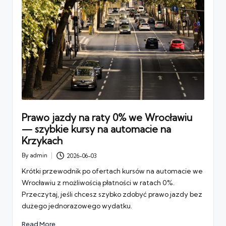
Prawo jazdy na raty 0% we Wrocławiu
— szybkie kursy na automacie na
Krzykach
By
admin
2026-06-03
Posted
by
Krótki przewodnik po ofertach kursów na automacie we
Wrocławiu z możliwością płatności w ratach 0%.
Przeczytaj, jeśli chcesz szybko zdobyć prawo jazdy bez
dużego jednorazowego wydatku.
Read More