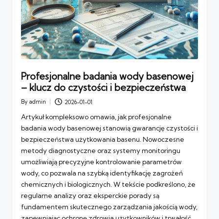
Profesjonalne badania wody basenowej
– klucz do czystości i bezpieczeństwa
By
admin
2026-01-01
Posted
by
Artykuł kompleksowo omawia, jak profesjonalne
badania wody basenowej stanowią gwarancję czystości i
bezpieczeństwa użytkowania basenu. Nowoczesne
metody diagnostyczne oraz systemy monitoringu
umożliwiają precyzyjne kontrolowanie parametrów
wody, co pozwala na szybką identyfikację zagrożeń
chemicznych i biologicznych. W tekście podkreślono, że
regularne analizy oraz eksperckie porady są
fundamentem skutecznego zarządzania jakością wody,
zapewniając ochronę zdrowia użytkowników i trwałość