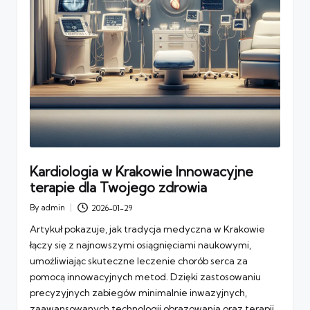
Kardiologia w Krakowie Innowacyjne
terapie dla Twojego zdrowia
By
admin
2026-01-29
Posted
by
Artykuł pokazuje, jak tradycja medyczna w Krakowie
łączy się z najnowszymi osiągnięciami naukowymi,
umożliwiając skuteczne leczenie chorób serca za
pomocą innowacyjnych metod. Dzięki zastosowaniu
precyzyjnych zabiegów minimalnie inwazyjnych,
zaawansowanych technologii obrazowania oraz terapii