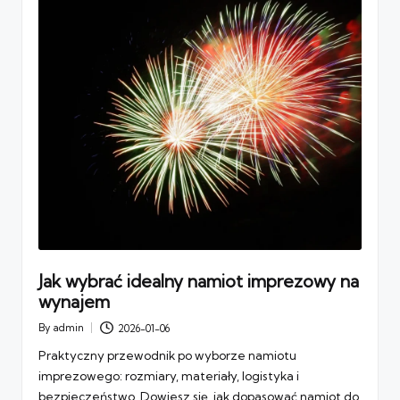
Jak wybrać idealny namiot imprezowy na
wynajem
By
admin
2026-01-06
Posted
by
Praktyczny przewodnik po wyborze namiotu
imprezowego: rozmiary, materiały, logistyka i
bezpieczeństwo. Dowiesz się, jak dopasować namiot do