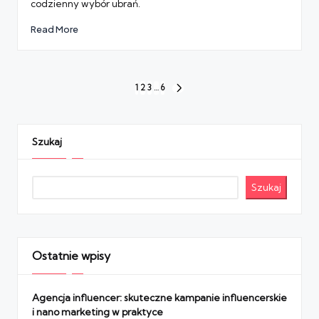
codzienny wybór ubrań.
Read More
Stronicowanie
1
2
3
…
6
NEXT
wpisów
PAGE
Szukaj
Szukaj
Ostatnie wpisy
Agencja influencer: skuteczne kampanie influencerskie
i nano marketing w praktyce