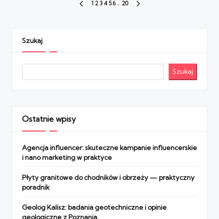
Stronicowanie
1
2
3
4
5
6
…
20
PREVIOUS
NEXT
wpisów
PAGE
PAGE
Szukaj
Szukaj
Ostatnie wpisy
Agencja influencer: skuteczne kampanie influencerskie
i nano marketing w praktyce
Płyty granitowe do chodników i obrzeży — praktyczny
poradnik
Geolog Kalisz: badania geotechniczne i opinie
geologiczne z Poznania