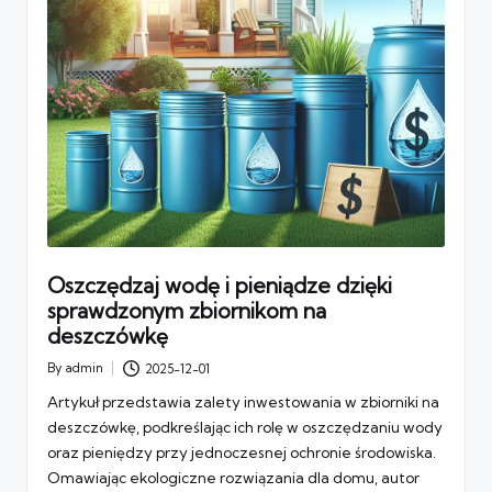
Oszczędzaj wodę i pieniądze dzięki
sprawdzonym zbiornikom na
deszczówkę
By
admin
2025-12-01
Posted
by
Artykuł przedstawia zalety inwestowania w zbiorniki na
deszczówkę, podkreślając ich rolę w oszczędzaniu wody
oraz pieniędzy przy jednoczesnej ochronie środowiska.
Omawiając ekologiczne rozwiązania dla domu, autor