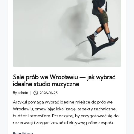
Sale prób we Wrocławiu — jak wybrać
idealne studio muzyczne
By
admin
2026-01-25
Posted
by
Artykuł pomaga wybrać idealne miejsce do prób we
Wrocławiu, omawiając lokalizację, aspekty techniczne,
budżet i atmosferę. Przeczytaj, by przygotować się do
rezerwacji i zorganizować efektywną próbę zespołu.
Read More