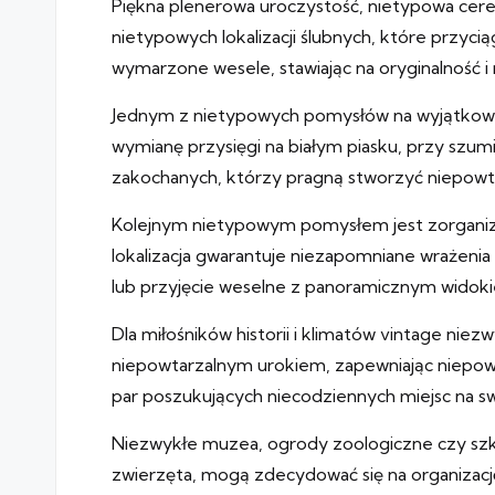
Piękna plenerowa uroczystość, nietypowa cerem
nietypowych lokalizacji ślubnych, które przyc
wymarzone wesele, stawiając na oryginalność i 
Jednym z nietypowych pomysłów na wyjątkowy śl
wymianę przysięgi na białym piasku, przy szu
zakochanych, którzy pragną stworzyć niepowta
Kolejnym nietypowym pomysłem jest zorganizo
lokalizacja gwarantuje niezapomniane wrażeni
lub przyjęcie weselne z panoramicznym widok
Dla miłośników historii i klimatów vintage nie
niepowtarzalnym urokiem, zapewniając niepowta
par poszukujących niecodziennych miejsc na sw
Niezwykłe muzea, ogrody zoologiczne czy szkla
zwierzęta, mogą zdecydować się na organizację