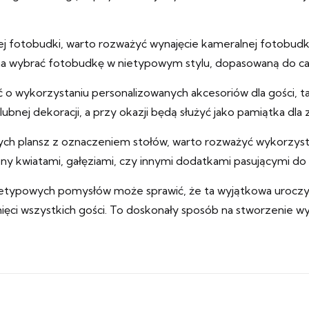
 fotobudki, warto rozważyć wynajęcie kameralnej fotobudki, 
żna wybrać fotobudkę w nietypowym stylu, dopasowaną do cał
o wykorzystaniu personalizowanych akcesoriów dla gości, takic
nej dekoracji, a przy okazji będą służyć jako pamiątka dla
stych plansz z oznaczeniem stołów, warto rozważyć wykorzyst
 kwiatami, gałęziami, czy innymi dodatkami pasującymi do o
nietypowych pomysłów może sprawić, że ta wyjątkowa uroczy
ci wszystkich gości. To doskonały sposób na stworzenie wyj