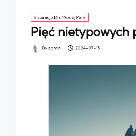
Posted
Inspiracje Dla Młodej Pary
in
Pięć nietypowych 
By
admin
2024-07-15
Posted
by