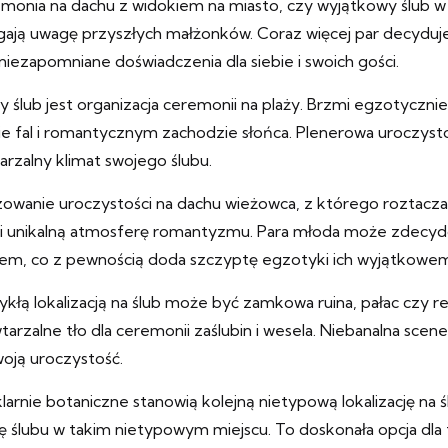
onia na dachu z widokiem na miasto, czy wyjątkowy ślub w m
iągają uwagę przyszłych małżonków. Coraz więcej par decyduje
niezapomniane doświadczenia dla siebie i swoich gości.
ub jest organizacja ceremonii na plaży. Brzmi egzotycznie?
mie fal i romantycznym zachodzie słońca. Plenerowa uroczys
rzalny klimat swojego ślubu.
wanie uroczystości na dachu wieżowca, z którego roztacza 
a i unikalną atmosferę romantyzmu. Para młoda może zdecyd
iem, co z pewnością doda szczyptę egzotyki ich wyjątkowem
zwykłą lokalizacją na ślub może być zamkowa ruina, pałac czy
rzalne tło dla ceremonii zaślubin i wesela. Niebanalna scen
oją uroczystość.
rnie botaniczne stanowią kolejną nietypową lokalizację na ś
 ślubu w takim nietypowym miejscu. To doskonała opcja dla t