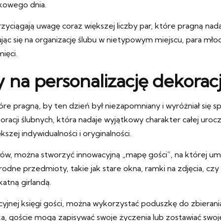
kowego dnia.
zyciągają uwagę coraz większej liczby par, które pragną nada
 się na organizację ślubu w nietypowym miejscu, para młoda
ięci.
na personalizację dekoracj
óre pragną, by ten dzień był niezapomniany i wyróżniał się
ekoracji ślubnych, która nadaje wyjątkowy charakter całej ur
zej indywidualności i oryginalności.
ołów, można stworzyć innowacyjną „mapę gości”, na której um
odne przedmioty, takie jak stare okna, ramki na zdjęcia, czy
atną girlandą.
cyjnej księgi gości, można wykorzystać poduszkę do zbierani
ka, goście mogą zapisywać swoje życzenia lub zostawiać swo