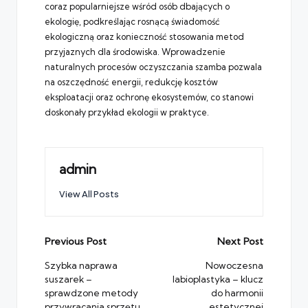
coraz popularniejsze wśród osób dbających o
ekologię, podkreślając rosnącą świadomość
ekologiczną oraz konieczność stosowania metod
przyjaznych dla środowiska. Wprowadzenie
naturalnych procesów oczyszczania szamba pozwala
na oszczędność energii, redukcję kosztów
eksploatacji oraz ochronę ekosystemów, co stanowi
doskonały przykład ekologii w praktyce.
admin
View All Posts
Post
Previous Post
Next Post
navigation
Szybka naprawa
Nowoczesna
suszarek –
labioplastyka – klucz
sprawdzone metody
do harmonii
przywracania sprzętu
estetycznej