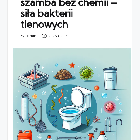
szamba bez chemii –
siła bakterii
tlenowych
By
admin
2025-08-15
Posted
by