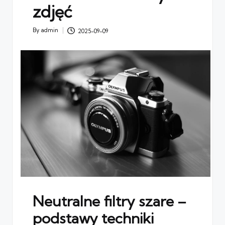
zdjęć
By
admin
2025-09-09
Posted
by
Neutralne filtry szare –
podstawy techniki