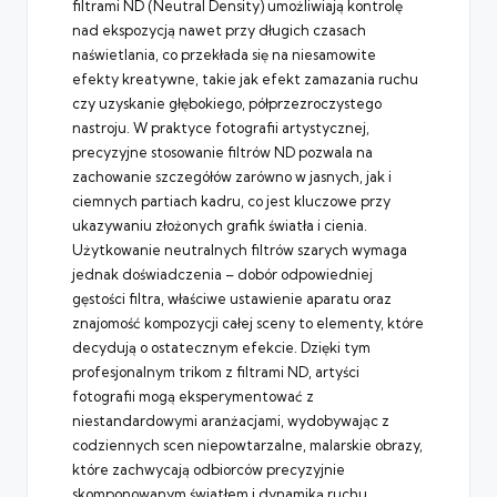
filtrami ND (Neutral Density) umożliwiają kontrolę
nad ekspozycją nawet przy długich czasach
naświetlania, co przekłada się na niesamowite
efekty kreatywne, takie jak efekt zamazania ruchu
czy uzyskanie głębokiego, półprzezroczystego
nastroju. W praktyce fotografii artystycznej,
precyzyjne stosowanie filtrów ND pozwala na
zachowanie szczegółów zarówno w jasnych, jak i
ciemnych partiach kadru, co jest kluczowe przy
ukazywaniu złożonych grafik światła i cienia.
Użytkowanie neutralnych filtrów szarych wymaga
jednak doświadczenia – dobór odpowiedniej
gęstości filtra, właściwe ustawienie aparatu oraz
znajomość kompozycji całej sceny to elementy, które
decydują o ostatecznym efekcie. Dzięki tym
profesjonalnym trikom z filtrami ND, artyści
fotografii mogą eksperymentować z
niestandardowymi aranżacjami, wydobywając z
codziennych scen niepowtarzalne, malarskie obrazy,
które zachwycają odbiorców precyzyjnie
skomponowanym światłem i dynamiką ruchu.