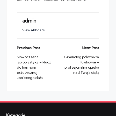
admin
View All Posts
Post
Previous Post
Next Post
navigation
Nowoczesna
Ginekolog położnik w
labioplastyka – klucz
Krakowie –
do harmonii
profesjonalna opieka
estetycznej
nad Twoją ciążą
kobiecego ciała
Kategorie