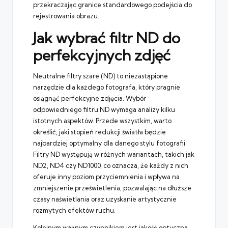
przekraczając granice standardowego podejścia do
rejestrowania obrazu.
Jak wybrać filtr ND do
perfekcyjnych zdjęć
Neutralne filtry szare (ND) to niezastąpione
narzędzie dla każdego fotografa, który pragnie
osiągnąć perfekcyjne zdjęcia. Wybór
odpowiedniego filtru ND wymaga analizy kilku
istotnych aspektów. Przede wszystkim, warto
określić, jaki stopień redukcji światła będzie
najbardziej optymalny dla danego stylu fotografii.
Filtry ND występują w różnych wariantach, takich jak
ND2, ND4 czy ND1000, co oznacza, że każdy z nich
oferuje inny poziom przyciemnienia i wpływa na
zmniejszenie prześwietlenia, pozwalając na dłuższe
czasy naświetlania oraz uzyskanie artystycznie
rozmytych efektów ruchu.
Kolejnym ważnym czynnikiem jest jakość optyczna