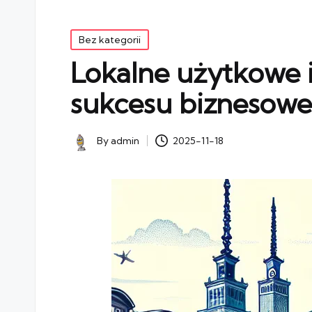
Posted
Bez kategorii
in
Lokalne użytkowe 
sukcesu biznesow
By
admin
2025-11-18
Posted
by