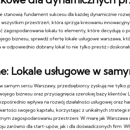
stanowią fundament sukcesu dla każdej dynamicznie rozwijają
de wszystkim przestrzeń, która sprzyja kreowaniu innowacyjny
 zagospodarowania lokalu to elementy, które decydują o pow
wojego biznesu, sprawdź ofertę
lokale usługowe warszawa
, k
a w odpowiednio dobrany lokal to nie tylko prestiż i doskonał
jne: Lokale usługowe w sa
 w samym sercu Warszawy, przedsiębiorcy zyskują nie tylko p
wojego biznesu oraz przyciągnięcia szerokiej bazy klientów.
pośrednio wpływa na rozwój działalności usługowej oraz han
artości swojego kapitału, korzystając z unikalnych strategii
cznym zagospodarowaniu przestrzeni. W miarę jak Warszawa ro
u zarówno dla start-upów, jak i dla doświadczonych firm. Wł