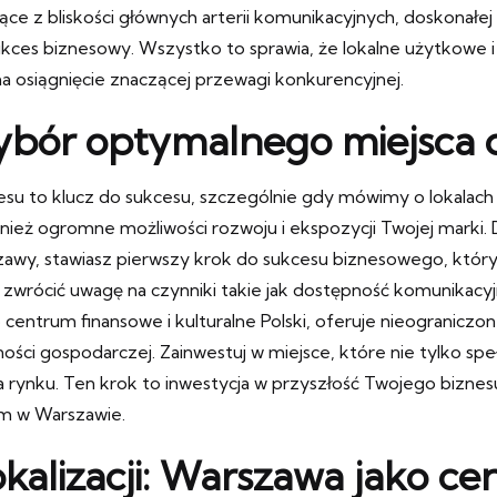
ące z bliskości głównych arterii komunikacyjnych, doskonałej
ukces biznesowy. Wszystko to sprawia, że lokalne użytkowe 
 na osiągnięcie znaczącej przewagi konkurencyjnej.
ybór optymalnego miejsca 
u to klucz do sukcesu, szczególnie gdy mówimy o lokalach 
również ogromne możliwości rozwoju i ekspozycji Twojej marki.
zawy, stawiasz pierwszy krok do sukcesu biznesowego, który p
 zwrócić uwagę na czynniki takie jak dostępność komunikacy
centrum finansowe i kulturalne Polski, oferuje nieograniczo
łalności gospodarczej. Zainwestuj w miejsce, które nie tylko 
na rynku. Ten krok to inwestycja w przyszłość Twojego bizne
m w Warszawie.
kalizacji: Warszawa jako c