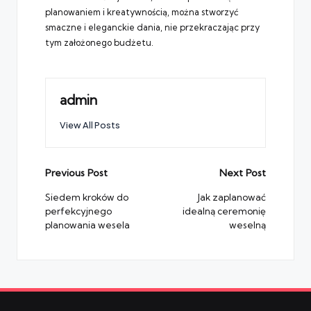
planowaniem i kreatywnością, można stworzyć
smaczne i eleganckie dania, nie przekraczając przy
tym założonego budżetu.
admin
View All Posts
Post
Previous Post
Next Post
navigation
Siedem kroków do
Jak zaplanować
perfekcyjnego
idealną ceremonię
planowania wesela
weselną