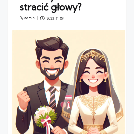
stracić głowy?
By
admin
2023-11-09
Posted
by