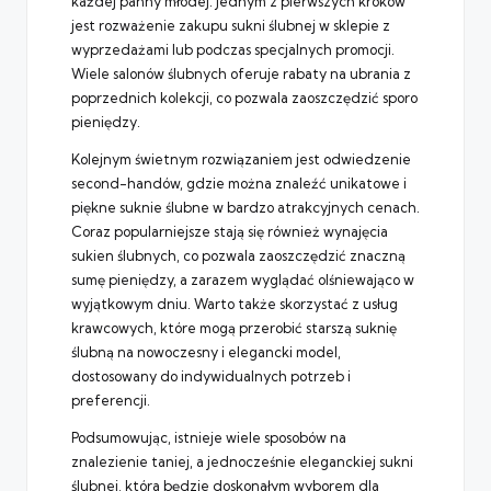
każdej panny młodej. Jednym z pierwszych kroków
jest rozważenie zakupu sukni ślubnej w sklepie z
wyprzedażami lub podczas specjalnych promocji.
Wiele salonów ślubnych oferuje rabaty na ubrania z
poprzednich kolekcji, co pozwala zaoszczędzić sporo
pieniędzy.
Kolejnym świetnym rozwiązaniem jest odwiedzenie
second-handów, gdzie można znaleźć unikatowe i
piękne suknie ślubne w bardzo atrakcyjnych cenach.
Coraz popularniejsze stają się również wynajęcia
sukien ślubnych, co pozwala zaoszczędzić znaczną
sumę pieniędzy, a zarazem wyglądać olśniewająco w
wyjątkowym dniu. Warto także skorzystać z usług
krawcowych, które mogą przerobić starszą suknię
ślubną na nowoczesny i elegancki model,
dostosowany do indywidualnych potrzeb i
preferencji.
Podsumowując, istnieje wiele sposobów na
znalezienie taniej, a jednocześnie eleganckiej sukni
ślubnej, która będzie doskonałym wyborem dla