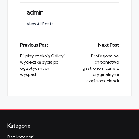
admin
View All Posts
Post
Previous Post
Next Post
navigation
Filipiny czekają Odkryj
Profesjonalne
wycieczkę życia po
chłodnictwo
egzotycznych
gastronomiczne z
wyspach
oryginalnymi
częściami Hendi
Kategorie
Bez kategorii