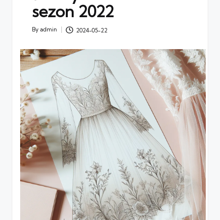
sezon 2022
By
admin
2024-05-22
Posted
by