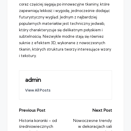
coraz częściej sięgają po innowacyjne tkaniny, które
zapewniają lekkość i wygodę, jednocześnie dodając
futurystyczny wygląd. Jednym z najbardziej
popularnych materiałów jest techniczny jedwab,
który charakteryzuje się delikatnym połyskiem i
subtelnością. Niezwykle modne stają się również
suknie z efektem 3D, wykonane z nowoczesnych
tkanin, których struktura tworzy interesujące wzory
i tekstury.
admin
View All Posts
Post
Previous Post
Next Post
navigation
Historia koronki – od
Nowoczesne trendy
średniowiecznych
w dekoracjach sali