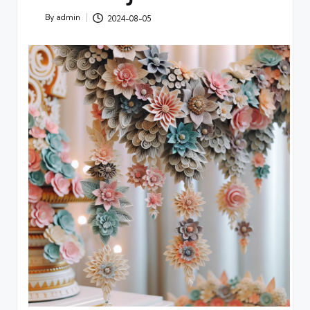
By
admin
2024-08-05
Posted
by