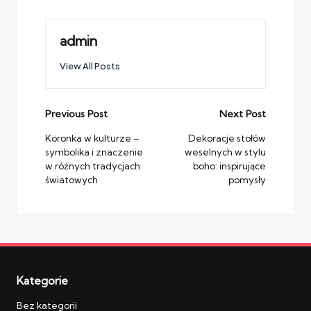
admin
View All Posts
Post
Previous Post
Next Post
navigation
Koronka w kulturze –
Dekoracje stołów
symbolika i znaczenie
weselnych w stylu
w różnych tradycjach
boho: inspirujące
światowych
pomysły
Kategorie
Bez kategorii